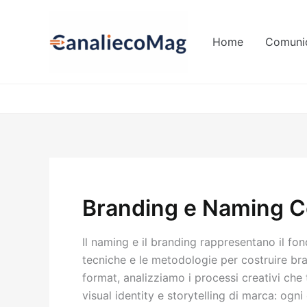
Vai
al
Home
Comunic
contenuto
Branding e Naming 
Il naming e il branding rappresentano il fo
tecniche e le metodologie per costruire bran
format, analizziamo i processi creativi ch
visual identity e storytelling di marca: ogn